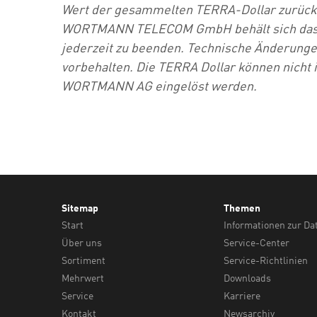
Wert der gesammelten TERRA-Dollar zurückz
WORTMANN TELECOM GmbH behält sich das Re
jederzeit zu beenden. Technische Änderunge
vorbehalten. Die TERRA Dollar können nicht
WORTMANN AG eingelöst werden.
Sitemap
Themen
Start
Informationen zur Da
Über uns
Service-Center
Sortiment
Service-Richtlinien
Mehrwert
Downloads
Service
Karriere
Kontakt
Newsarchiv