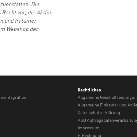
uerstatten. Die
cht vor, die Aktion
n und Irrtümer
 im Webshop der
Rechtliches
tenintegration
Allgemeine Geschäftsbedingu
Allgemeine Einkaufs- und Anli
Datenschutzerklärung
AGB Auftragsdatenverarbeitun
Impressum
E-Rechnung