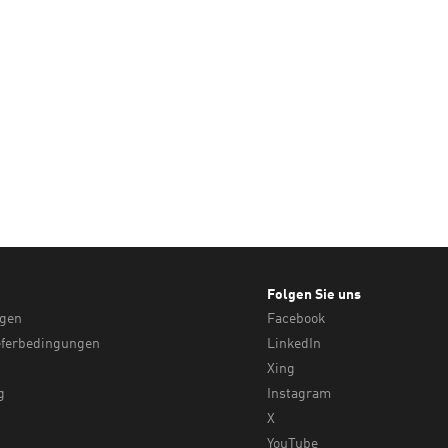
Folgen Sie uns
ngen
Facebook
eferbedingungen
LinkedIn
Xing
g
Instagram
X
YouTube