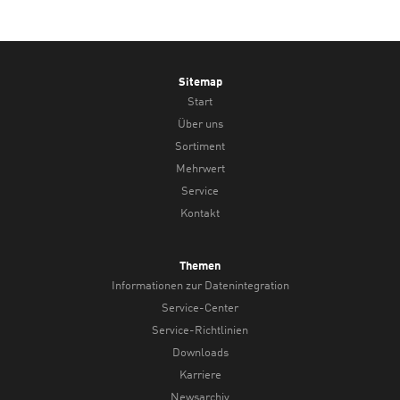
Sitemap
Start
Über uns
Sortiment
Mehrwert
Service
Kontakt
Themen
Informationen zur Datenintegration
Service-Center
Service-Richtlinien
Downloads
Karriere
Newsarchiv